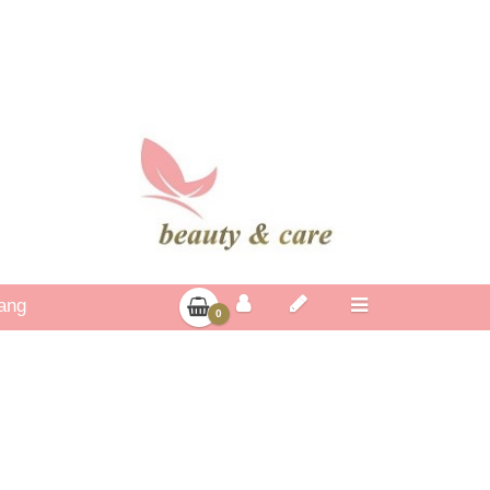
gang
0